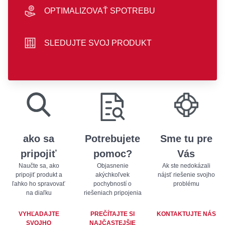
OPTIMALIZOVAŤ SPOTREBU
hand icon
SLEDUJTE SVOJ PRODUKT
sliders icon
play store badge
app store badge
ako sa
Potrebujete
Sme tu pre
pripojiť
pomoc?
Vás
Naučte sa, ako
Objasnenie
Ak ste nedokázali
pripojiť produkt a
akýchkoľvek
nájsť riešenie svojho
ľahko ho spravovať
pochybností o
problému
na diaľku
riešeniach pripojenia
VYHĽADAJTE
PREČÍTAJTE SI
KONTAKTUJTE NÁS
SVOJHO
NAJČASTEJŠIE