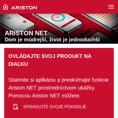
ARISTON NET
Dom je múdrejší, život je jednoduchší
hero image
OVLÁDAJTE SVOJ PRODUKT NA
DIAĽKU
Stiahnite si aplikáciu a preskúmajte funkcie
Ariston NET prostredníctvom ukážky.
Pomocou Ariston NET môžete:
SPRAVUJTE SVOJE POHODLIE
smartphone icon