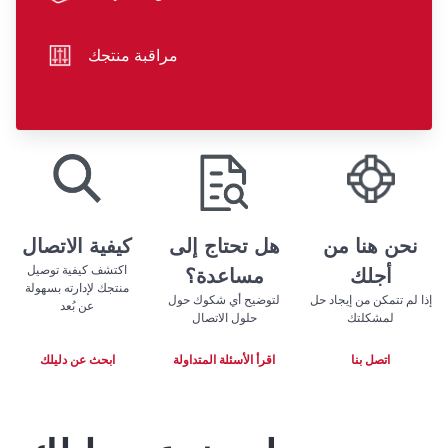
hand icon
مراقبة منتجك
sliders icon
play store badge
app store badge
نحن هنا من
هل تحتاج إلى
كيفية الاتصال
اكتشف كيفية توصيل
أجلك
مساعدة؟
منتجك لإدارته بسهولة
إذا لم تتمكن من إيجاد حل
لتوضيح أي شكوك حول
عن بُعد
لمشكلتك
حلول الاتصال
اتصل بنا
اقرأ الأسئلة المتداولة
ابحث عن دليلك