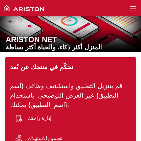
ARISTON NET
المنزل أكثر ذكاء، والحياة أكثر بساطة
hero image
تحكّم في منتجك عن بُعد
قم بتنزيل التطبيق واستكشف وظائف {اسم
التطبيق} عبر العرض التوضيحي. باستخدام
{اسم_التطبيق} يمكنك:
إدارة راحتك
smartphone icon
تحسين الاستهلاك