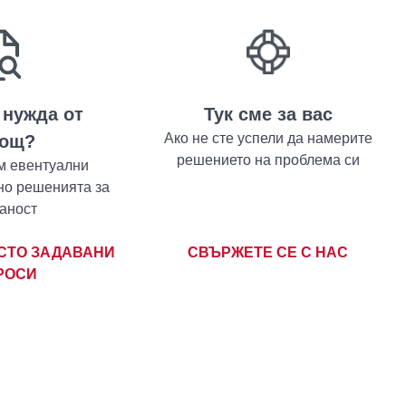
 нужда от
Тук сме за вас
Ако не сте успели да намерите
ощ?
решението на проблема си
м евентуални
но решенията за
аност
СТО ЗАДАВАНИ
СВЪРЖЕТЕ СЕ С НАС
РОСИ