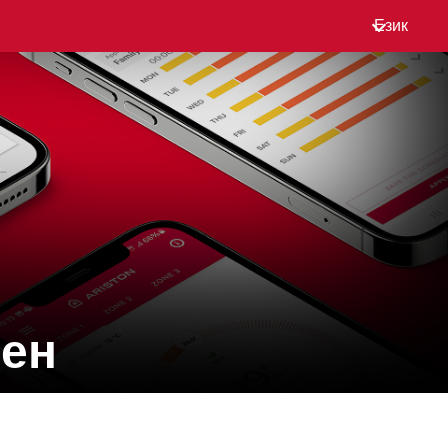
Език
сен