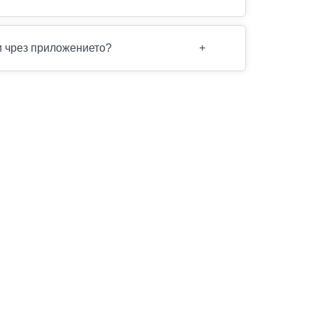
и чрез приложението?
+